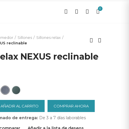
0
0
omedor
Sillones
Sillones relax
XUS reclinable
relax NEXUS reclinable
AÑADIR AL CARRITO
COMPRAR AHORA
mado de entrega:
De 3 a 7 días laborables
 comparar
Añadir a la lista de deseos