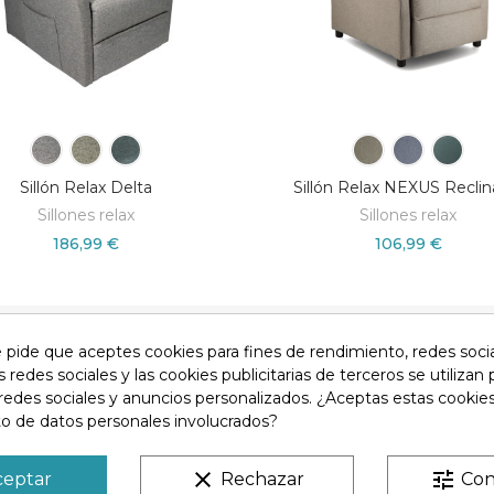
Sillón Relax Delta
Sillón Relax NEXUS Reclin
Sillones relax
Sillones relax
186,99 €
106,99 €
e pide que aceptes cookies para fines de rendimiento, redes soci
so legal
Devoluciones
Condiciones generales
Privacid
s redes sociales y las cookies publicitarias de terceros se utilizan
redes sociales y anuncios personalizados. ¿Aceptas estas cookies
o de datos personales involucrados?
clear
tune
ceptar
Rechazar
Con