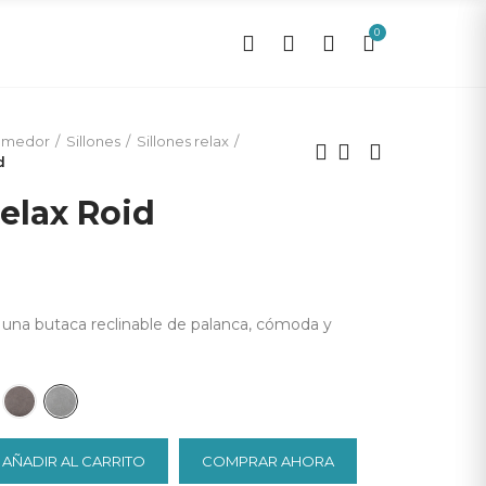
0
0
omedor
Sillones
Sillones relax
d
relax Roid
es una butaca reclinable de palanca, cómoda y
AÑADIR AL CARRITO
COMPRAR AHORA