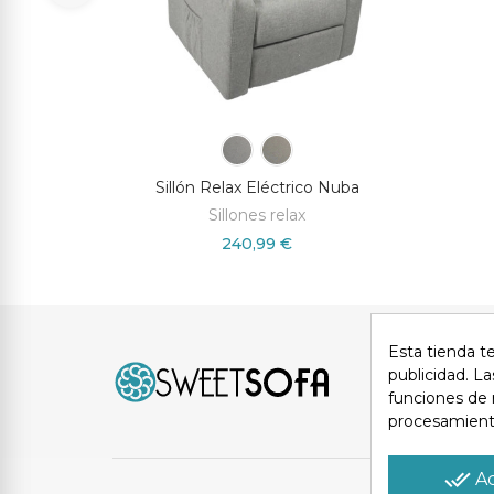
ltia
Sillón Relax Eléctrico Nuba
Sillones relax
240,99 €
Esta tienda t
Avi
publicidad. La
funciones de 
procesamient
done_all
A