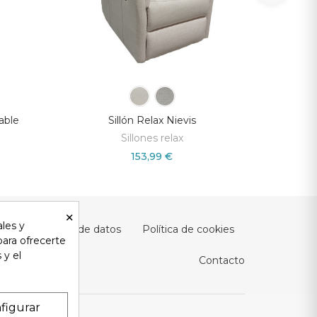
able
Sillón Relax Nievis
Sillón
Sillones relax
153,99 €
×
ales y
ad y protección de datos
Política de cookies
 para ofrecerte
 y el
Contacto
figurar