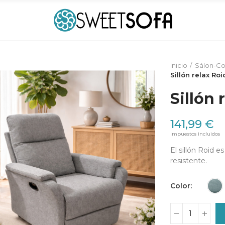
Inicio
Sálon-C
Sillón relax Roi
Sillón 
141,99 €
Impuestos incluidos
El sillón Roid 
resistente.
Color