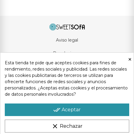
Aviso legal
Devoluciones
×
Esta tienda te pide que aceptes cookies para fines de
Condiciones generales
rendimiento, redes sociales y publicidad. Las redes sociales
y las cookies publicitarias de terceros se utilizan para
Privacidad y protección de datos
ofrecerte funciones de redes sociales y anuncios
personalizados. ¿Aceptas estas cookies y el procesamiento
Política de cookies
de datos personales involucrados?
Contacto
done_all
Aceptar
clear
Rechazar
Copyright © 2025
Sweetsofa
. Todos los derechos reservados