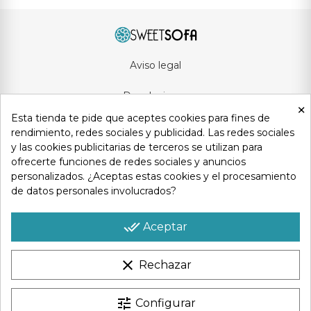
Aviso legal
Devoluciones
×
Esta tienda te pide que aceptes cookies para fines de
Condiciones generales
rendimiento, redes sociales y publicidad. Las redes sociales
y las cookies publicitarias de terceros se utilizan para
Privacidad y protección de datos
ofrecerte funciones de redes sociales y anuncios
personalizados. ¿Aceptas estas cookies y el procesamiento
Política de cookies
de datos personales involucrados?
Contacto
done_all
Aceptar
clear
Rechazar
Copyright © 2025
Sweetsofa
. Todos los derechos reservados
tune
Configurar