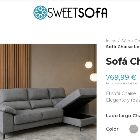
Inicio
Sálon-C
Sofá Chaise Lo
Sofá C
769,99 €
Impuestos incluidos
El sofá Chaise
Elegante y resis
Lado largo Ch
Color