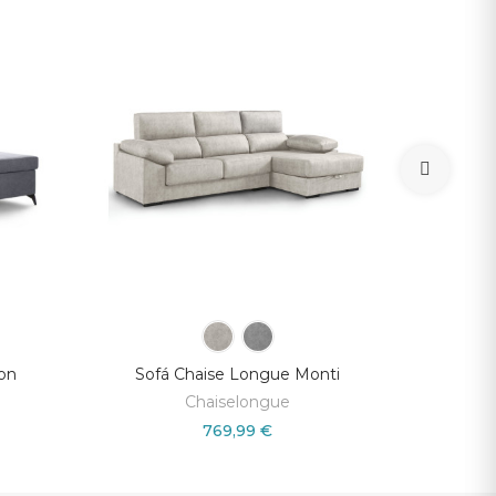
ton
Sofá Chaise Longue Monti
Sofá
Chaiselongue
769,99 €