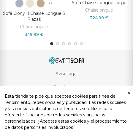
Sofá Chaise Longue Jorge
+1
Chaiselongue
Sofá Clony II Chaise Longue 3
324,99 €
Plazas
Chaiselongue
349,99 €
Aviso legal
Devoluciones
×
Esta tienda te pide que aceptes cookies para fines de
Condiciones generales
rendimiento, redes sociales y publicidad. Las redes sociales
y las cookies publicitarias de terceros se utilizan para
Privacidad y protección de datos
ofrecerte funciones de redes sociales y anuncios
personalizados. ¿Aceptas estas cookies y el procesamiento
Política de cookies
de datos personales involucrados?