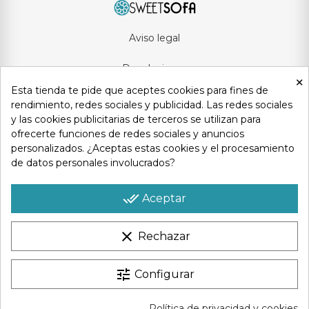
Aviso legal
Devoluciones
×
Esta tienda te pide que aceptes cookies para fines de
Condiciones generales
rendimiento, redes sociales y publicidad. Las redes sociales
y las cookies publicitarias de terceros se utilizan para
Privacidad y protección de datos
ofrecerte funciones de redes sociales y anuncios
personalizados. ¿Aceptas estas cookies y el procesamiento
Política de cookies
de datos personales involucrados?
Contacto
done_all
Aceptar
clear
Rechazar
Copyright © 2025
Sweetsofa
. Todos los derechos reservados
tune
Configurar
Política de privacidad y cookies