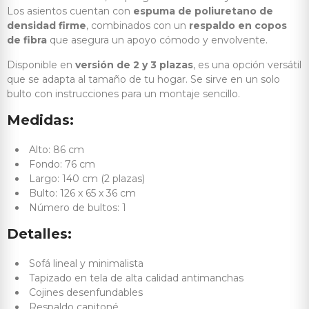
Los asientos cuentan con
espuma de poliuretano de
densidad firme
, combinados con un
respaldo en copos
de fibra
que asegura un apoyo cómodo y envolvente.
Disponible en
versión de 2 y 3 plazas
, es una opción versátil
que se adapta al tamaño de tu hogar. Se sirve en un solo
bulto con instrucciones para un montaje sencillo.
Medidas:
Alto: 86 cm
Fondo: 76 cm
Largo: 140 cm (2 plazas)
Bulto: 126 x 65 x 36 cm
Número de bultos: 1
Detalles:
Sofá lineal y minimalista
Tapizado en tela de alta calidad antimanchas
Cojines desenfundables
Respaldo capitoné