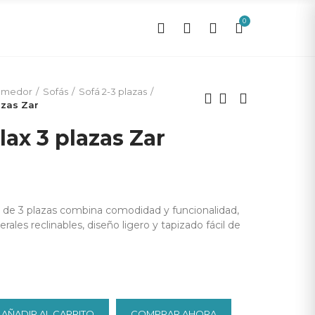
0
0
omedor
Sofás
Sofá 2-3 plazas
azas Zar
lax 3 plazas Zar
ar de 3 plazas combina comodidad y funcionalidad,
erales reclinables, diseño ligero y tapizado fácil de
AÑADIR AL CARRITO
COMPRAR AHORA