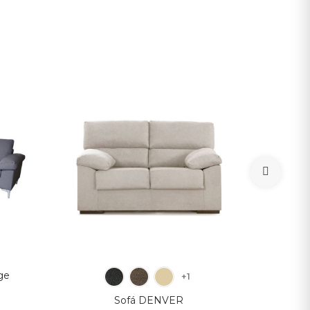
ge
+1
Sofá DENVER
Sofá 