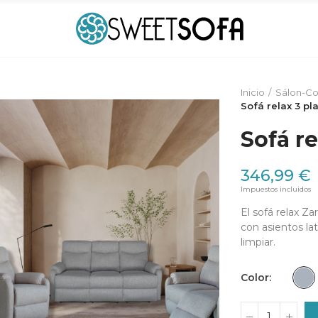
Inicio
Sálon-C
Sofá relax 3 pl
Sofá re
346,99 €
Impuestos incluidos
El sofá relax Z
con asientos lat
limpiar.
Color