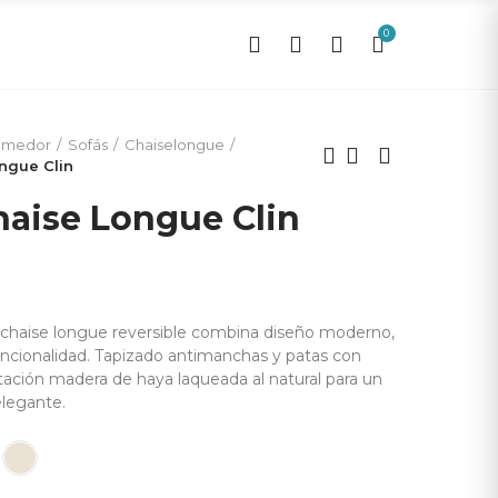
0
0
omedor
Sofás
Chaiselongue
ngue Clin
haise Longue Clin
n chaise longue reversible combina diseño moderno,
ncionalidad. Tapizado antimanchas y patas con
ación madera de haya laqueada al natural para un
elegante.