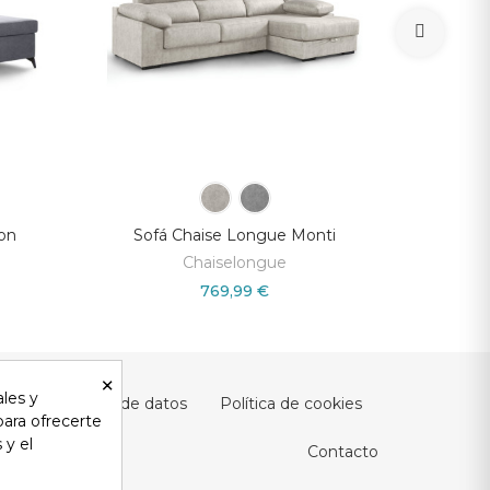
ton
Sofá Chaise Longue Monti
Sof
Chaiselongue
769,99 €
×
ales y
ad y protección de datos
Política de cookies
 para ofrecerte
 y el
Contacto