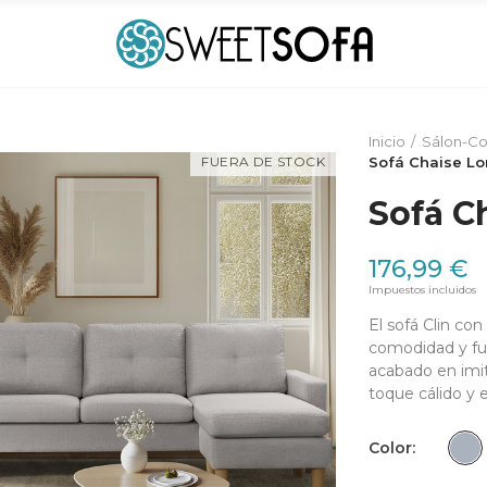
Inicio
Sálon-C
FUERA DE STOCK
Sofá Chaise Lo
Sofá C
176,99 €
Impuestos incluidos
El sofá Clin co
comodidad y fu
acabado en imit
toque cálido y 
Color