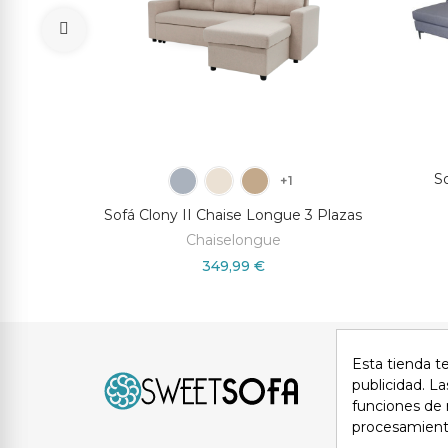
ahara
S
+1
Sofá Clony II Chaise Longue 3 Plazas
Chaiselongue
349,99 €
Esta tienda t
Avi
publicidad. La
funciones de 
procesamient