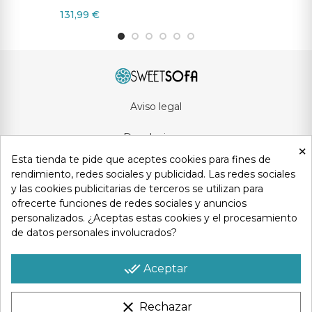
131,99 €
Aviso legal
Devoluciones
×
Esta tienda te pide que aceptes cookies para fines de
Condiciones generales
rendimiento, redes sociales y publicidad. Las redes sociales
y las cookies publicitarias de terceros se utilizan para
Privacidad y protección de datos
ofrecerte funciones de redes sociales y anuncios
personalizados. ¿Aceptas estas cookies y el procesamiento
Política de cookies
de datos personales involucrados?
Contacto
done_all
Aceptar
clear
Rechazar