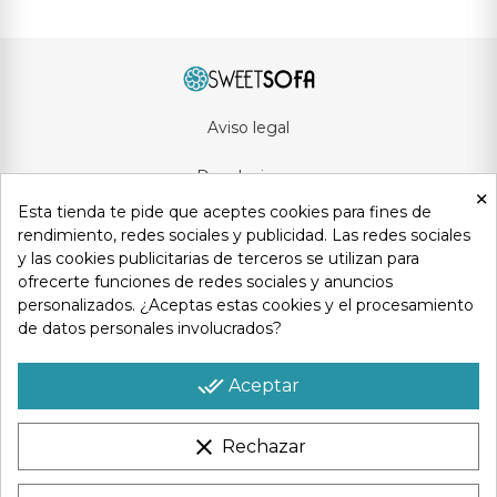
Aviso legal
Devoluciones
×
Esta tienda te pide que aceptes cookies para fines de
Condiciones generales
rendimiento, redes sociales y publicidad. Las redes sociales
y las cookies publicitarias de terceros se utilizan para
Privacidad y protección de datos
ofrecerte funciones de redes sociales y anuncios
personalizados. ¿Aceptas estas cookies y el procesamiento
Política de cookies
de datos personales involucrados?
Contacto
done_all
Aceptar
clear
Rechazar
Copyright © 2025
Sweetsofa
. Todos los derechos reservados