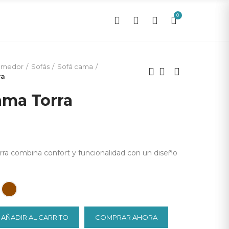
0
0
omedor
Sofás
Sofá cama
ra
ama Torra
rra combina confort y funcionalidad con un diseño
AÑADIR AL CARRITO
COMPRAR AHORA