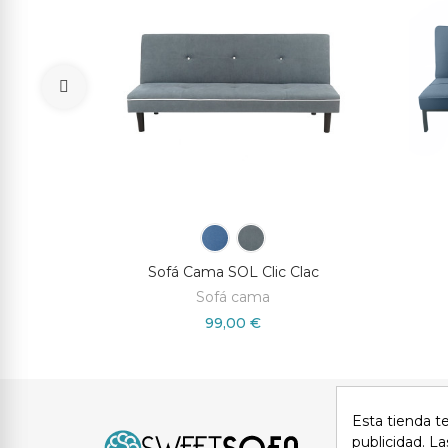
N
Sofá Cama SOL Clic Clac
Sofá cama
99,00 €
Esta tienda t
Avi
publicidad. La