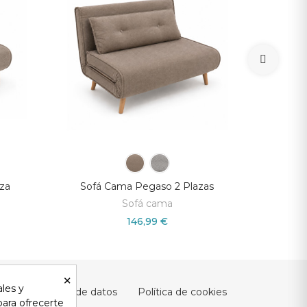
za
Sofá Cama Pegaso 2 Plazas
Sofá Clon
Sofá cama
146,99 €
×
ales y
ad y protección de datos
Política de cookies
 para ofrecerte